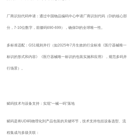
厂商识别代码申请：通过中国物品编码中心申请厂商识别代码（DI的核心部
分，7-10位数字，前缀码690-699），确保DI的全球唯一性。
多标准适配：GS1规则并行（如2025年7月生效的行业标准《医疗器械唯一
标识的形式和内容》《医疗器械唯一标识的包装实施和应用》，规范多码并
行场景）。
赋码技术与设备支持：实现“一械一码”落地
赋码是将UDI码物理化到产品包装的关键环节，技术支持包括设备选型、流
程集成与多级关联：