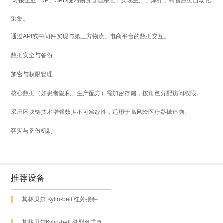
对接企业ERP、SPD院内物资管理系统，实现生产、库存、销售数据自动化
采集。
通过API或中间件实现与第三方物流、电商平台的数据交互。
数据安全与备份
加密与权限管理
核心数据（如患者隐私、生产配方）需加密存储，按角色分配访问权限。
采用区块链技术增强数据不可篡改性，适用于高风险医疗器械追溯。
容灾与备份机制
推荐设备
▌
其林贝尔 Kylin-bell 红外接种
▌
其林贝尔Kylin-bell 微型台式真