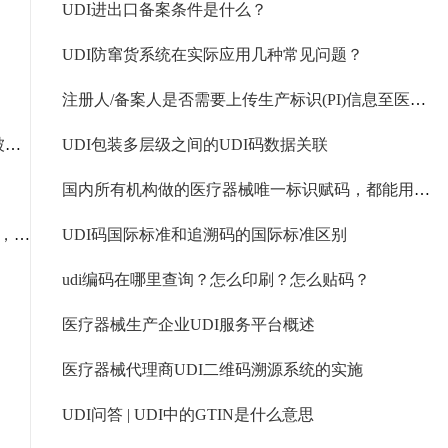
UDI进出口备案条件是什么？
UDI防窜货系统在实际应用几种常见问题？
注册人/备案人是否需要上传生产标识(PI)信息至医疗器械唯一标识UDI数据库
医疗器械UDI内科类「有源植入器械」6月1日将被强制列入UDI实施
UDI包装多层级之间的UDI码数据关联
国内所有机构做的医疗器械唯一标识赋码，都能用于出口吗？
医用耗材迎来“全国统一身份证”！9月底全面上线，行业迎来巨变
UDI码国际标准和追溯码的国际标准区别
udi编码在哪里查询？怎么印刷？怎么贴码？
医疗器械生产企业UDI服务平台概述
医疗器械代理商UDI二维码溯源系统的实施
UDI问答 | UDI中的GTIN是什么意思