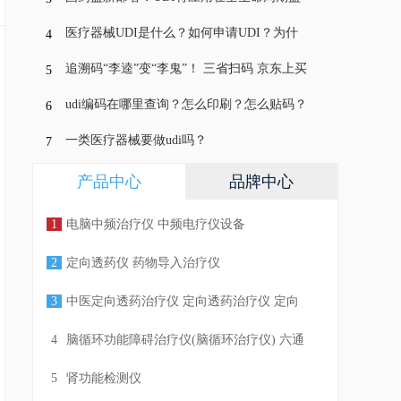
管 不是光贴码这么简单！
医疗器械UDI是什么？如何申请UDI？为什
4
么要使用UDI系统？
追溯码“李逵”变“李鬼”！ 三省扫码 京东上买
5
到“串药” 谁来监管？
udi编码在哪里查询？怎么印刷？怎么贴码？
6
一类医疗器械要做udi吗？
7
产品中心
品牌中心
1
电脑中频治疗仪 中频电疗仪设备
2
定向透药仪 药物导入治疗仪
3
中医定向透药治疗仪 定向透药治疗仪 定向
透药导入仪
4
脑循环功能障碍治疗仪(脑循环治疗仪) 六通
道 十输出
5
肾功能检测仪