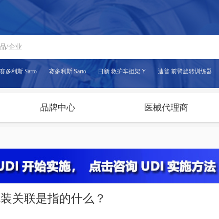
赛多利斯 Sarto
赛多利斯 Sarto
日新 救护车担架 Y
迪普 前臂旋转训练器
品牌中心
医械代理商
包装关联是指的什么？