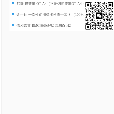
色5ml 玻璃H1
■
启泰 担架车 QT-A4（不锈钢担架车QT-A4-4）
■
金士达 一次性使用橡胶检查手套 S （100只/
盒 10盒/
■
怡和嘉业 BMC 睡眠呼吸监测仪 H2