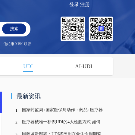
登录
注册
搜索
信柏康 XBK 双臂
UDI
AI-UDI
最新资讯
国家药监局+国家医保局动作：药品+医疗器
1
械目录调整启动！UDI及药品追溯再趋严！
医疗器械唯一标识UDI的4大检测方式 如何
2
选择最优系统？
国药监新部署：UDI将应用在全生命周期监
3